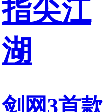
指尖江
湖
剑网3首款